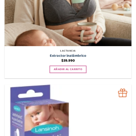
LACTANCIA
Extractor inalámbrico
$
39.990
AÑADIR AL CARRITO