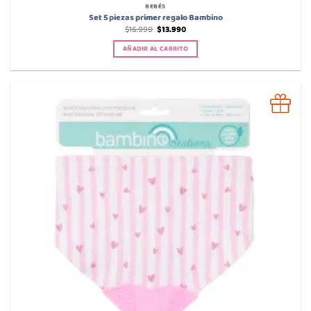
BEBÉS
Set 5 piezas primer regalo Bambino
El
El
$
16.990
$
13.990
precio
precio
original
actual
AÑADIR AL CARRITO
era:
es:
$16.990.
$13.990.