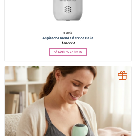
BEBÉS
Aspirador nasal eléctrico Balia
$
32.990
AÑADIR AL CARRITO