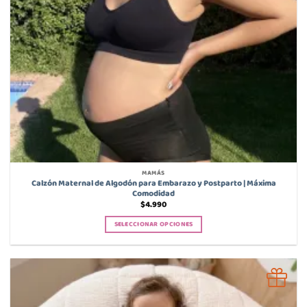
MAMÁS
Calzón Maternal de Algodón para Embarazo y Postparto | Máxima
Comodidad
$
4.990
SELECCIONAR OPCIONES
Este
producto
tiene
múltiples
variantes.
Las