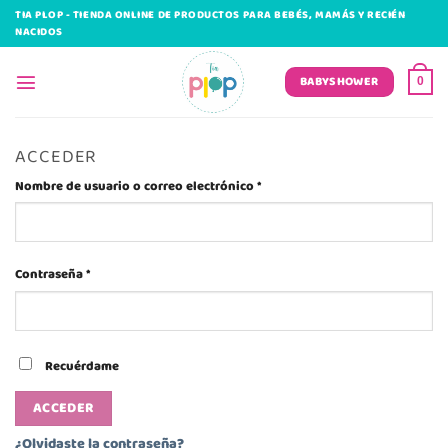
Saltar
TIA PLOP - TIENDA ONLINE DE PRODUCTOS PARA BEBÉS, MAMÁS Y RECIÉN
al
NACIDOS
contenido
BABYSHOWER
0
ACCEDER
Obligatorio
Nombre de usuario o correo electrónico
*
Obligatorio
Contraseña
*
Recuérdame
ACCEDER
¿Olvidaste la contraseña?