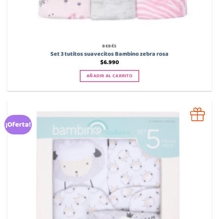
BEBÉS
Set 3 tutitos suavecitos Bambino zebra rosa
$
6.990
AÑADIR AL CARRITO
¡Oferta!