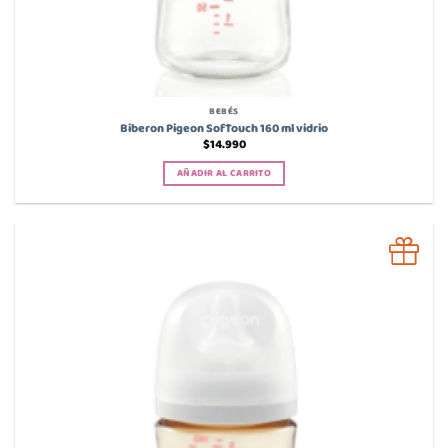
BEBÉS
Biberon Pigeon SofTouch 160 ml vidrio
$
14.990
AÑADIR AL CARRITO