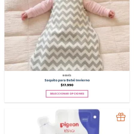
BEBÉS
Saquito para Bebé Invierno
$
17.990
SELECCIONAR OPCIONES
Este
producto
tiene
múltiples
variantes.
Las