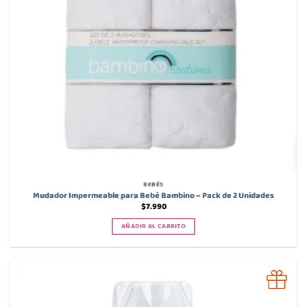
elegir
en
la
página
de
producto
BEBÉS
Mudador Impermeable para Bebé Bambino – Pack de 2 Unidades
$
7.990
AÑADIR AL CARRITO