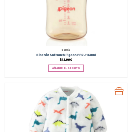
BEBÉS
Biberón Softouch Pigeon PPSU 160ml
$
12.990
AÑADIR AL CARRITO