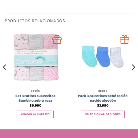
PRODUCTOS RELACIONADOS
BEBÉS
BEBÉS
Set 3 tutitos suavecitos
Pack 3 calcetines bebé recién
Bambino zebra rosa
nacido algodón
$
6.990
$
2.990
AÑADIR AL CARRITO
SELECCIONAR OPCIONES
Este
producto
tiene