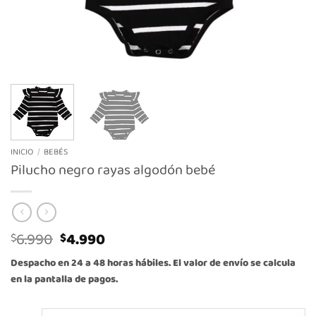
INICIO
/
BEBÉS
Pilucho negro rayas algodón bebé
El
El
6.990
4.990
$
$
precio
precio
Despacho en 24 a 48 horas hábiles. El valor de envío se calcula
original
actual
en la pantalla de pagos.
era:
es:
$6.990.
$4.990.