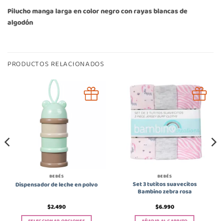
Pilucho manga larga en color negro con rayas blancas de
algodón
PRODUCTOS RELACIONADOS
BEBÉS
BEBÉS
Set 3 tutitos suavecitos
Dispensador de leche en polvo
Bambino zebra rosa
$
2.490
$
6.990
SELECCIONAR OPCIONES
AÑADIR AL CARRITO