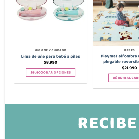
HIGIENE Y CUIDADO
BEBÉS
Playmat alfombra 
Lima de uña para bebé a pilas
plegable reversib
$
8.990
$
21.990
SELECCIONAR OPCIONES
AÑADIR AL CAR
Este
producto
tiene
múltiples
variantes.
RECIBE
Las
opciones
se
pueden