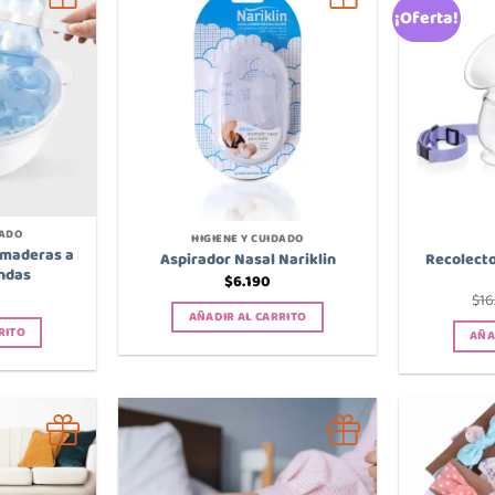
¡Oferta!
DADO
HIGIENE Y CUIDADO
amaderas a
Recolecto
Aspirador Nasal Nariklin
ndas
$
6.190
$
16
AÑADIR AL CARRITO
RITO
AÑA