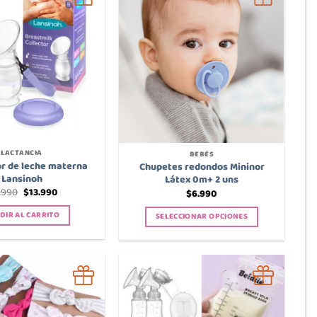
LACTANCIA
BEBÉS
r de leche materna
Chupetes redondos Mininor
Lansinoh
Látex 0m+ 2 uns
El
El
.990
$
13.990
$
6.990
precio
precio
original
actual
DIR AL CARRITO
SELECCIONAR OPCIONES
era:
es:
$16.990.
$13.990.
Este
producto
tiene
múltiples
variantes.
Las