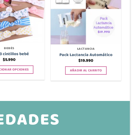
opciones
se
pueden
elegir
en
la
página
BEBÉS
LACTANCIA
de
3 cintillos bebé
Pack Lactancia Automático
producto
$
5.990
$
19.990
CIONAR OPCIONES
AÑADIR AL CARRITO
Este
producto
tiene
múltiples
variantes.
VEDADES
Las
opciones
se
pueden