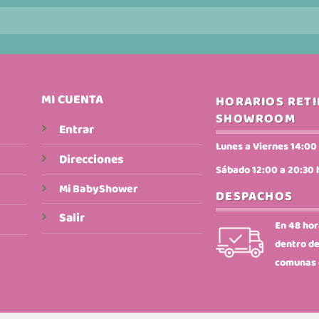
pueden
elegir
en
la
página
de
producto
MI CUENTA
HORARIOS RET
SHOWROOM
Entrar
Lunes a Viernes 14:00 
Direcciones
Sábado 12:00 a 20:30 
Mi BabyShower
DESPACHOS
Salir
En 48 hor
dentro de
comunas 