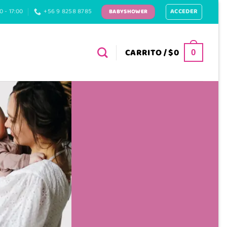
ACCEDER
0 - 17:00
+56 9 8258 8785
BABYSHOWER
CARRITO /
$
0
0