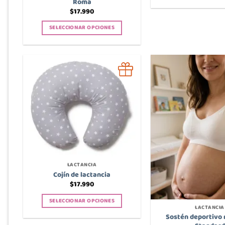
Roma
$
17.990
SELECCIONAR OPCIONES
Este
producto
tiene
múltiples
variantes.
Las
opciones
se
pueden
elegir
en
la
LACTANCIA
página
Cojín de lactancia
de
$
17.990
producto
SELECCIONAR OPCIONES
LACTANCIA
Este
Sostén deportivo
producto