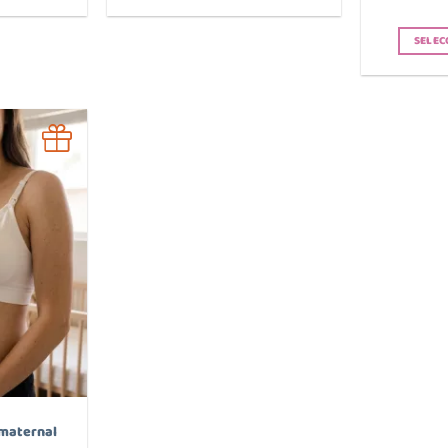
SELEC
 maternal