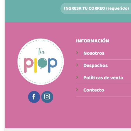
elegir
en
la
página
de
producto
INFORMACIÓN
Nosotros
Despachos
Políticas de venta
Contacto