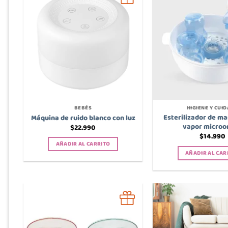
BEBÉS
HIGIENE Y CUI
Esterilizador de m
Máquina de ruido blanco con luz
vapor microo
$
22.990
$
14.990
AÑADIR AL CARRITO
AÑADIR AL CAR