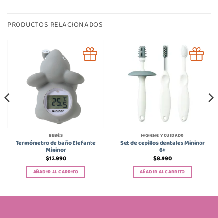
PRODUCTOS RELACIONADOS
BEBÉS
HIGIENE Y CUIDADO
Termómetro de baño Elefante
Set de cepillos dentales Mininor
Mininor
6+
$
12.990
$
8.990
AÑADIR AL CARRITO
AÑADIR AL CARRITO