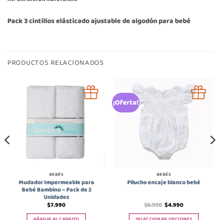
Pack 3 cintillos elásticado ajustable de algodón para bebé
PRODUCTOS RELACIONADOS
¡Oferta!
BEBÉS
BEBÉS
Mudador Impermeable para
Pilucho encaje blanco bebé
Bebé Bambino – Pack de 2
Unidades
El
El
$
7.990
$
6.990
$
4.990
precio
precio
original
actual
AÑADIR AL CARRITO
SELECCIONAR OPCIONES