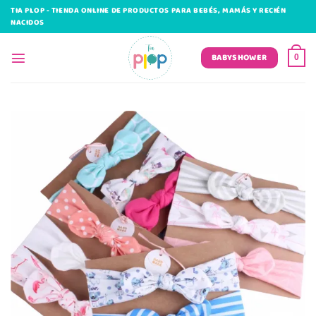
Saltar
TIA PLOP - TIENDA ONLINE DE PRODUCTOS PARA BEBÉS, MAMÁS Y RECIÉN
al
NACIDOS
contenido
BABYSHOWER
0