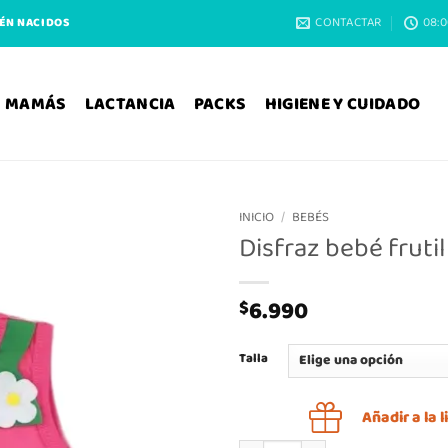
CONTACTAR
08:0
IÉN NACIDOS
MAMÁS
LACTANCIA
PACKS
HIGIENE Y CUIDADO
INICIO
/
BEBÉS
Disfraz bebé frutil
6.990
$
Talla
Añadir a la