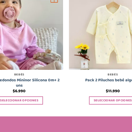
BEBÉS
BEBÉS
edondos Mininor Silicona 0m+ 2
Pack 2 Piluchos bebé al
uns
$
6.990
$
11.990
SELECCIONAR OPCIONES
SELECCIONAR OPCIONES
Este
Este
producto
producto
tiene
tiene
múltiples
múltiples