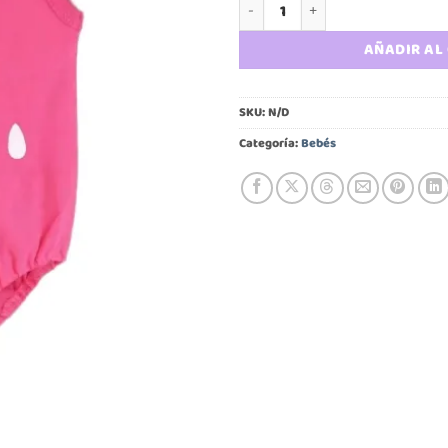
Disfraz bebé frutilla cantidad
AÑADIR AL
SKU:
N/D
Categoría:
Bebés