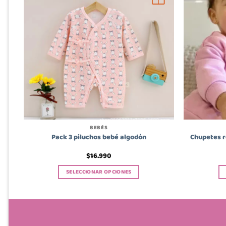
BEBÉS
Chupetes r
Pack 3 piluchos bebé algodón
$
16.990
SELECCIONAR OPCIONES
Este
producto
tiene
múltiples