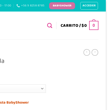
ACCEDER
0 - 17:00
+56 9 8258 8785
BABYSHOWER
CARRITO /
$
0
0
la
 lista BabyShower