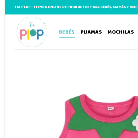
Saltar
TIA PLOP - TIENDA ONLINE DE PRODUCTOS PARA BEBÉS, MAMÁS Y REC
al
contenido
BEBÉS
PIJAMAS
MOCHILAS