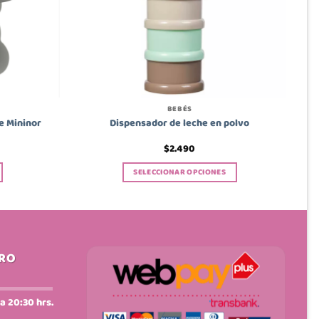
BEBÉS
e Mininor
Dispensador de leche en polvo
$
2.490
SELECCIONAR OPCIONES
Este
producto
tiene
múltiples
variantes.
IRO
Las
opciones
se
a 20:30 hrs.
pueden