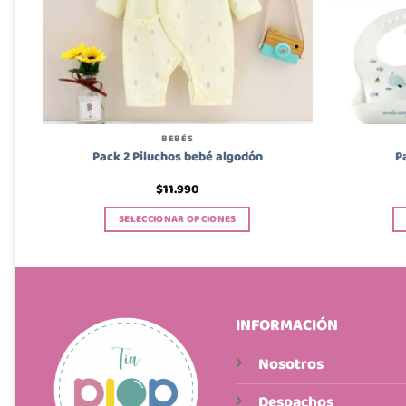
BEBÉS
e
Pack 2 Piluchos bebé algodón
P
$
11.990
SELECCIONAR OPCIONES
Este
producto
tiene
múltiples
variantes.
INFORMACIÓN
Las
opciones
Nosotros
se
Despachos
pueden