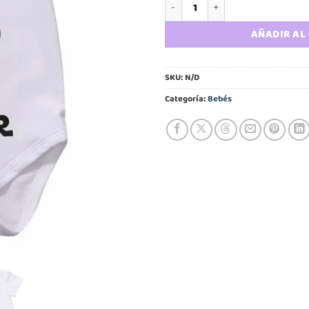
Pilucho bebé Stormtrooper cant
AÑADIR AL
SKU:
N/D
Categoría:
Bebés