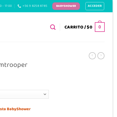
ACCEDER
0 - 17:00
+56 9 8258 8785
BABYSHOWER
CARRITO /
$
0
0
rmtrooper
 lista BabyShower