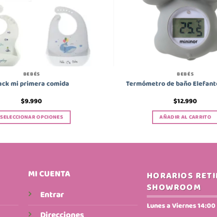
BEBÉS
BEBÉS
ack mi primera comida
Termómetro de baño Elefant
$
9.990
$
12.990
SELECCIONAR OPCIONES
AÑADIR AL CARRITO
Este
producto
tiene
múltiples
variantes.
MI CUENTA
HORARIOS RET
Las
SHOWROOM
opciones
Entrar
se
Lunes a Viernes 14:00 
Direcciones
pueden