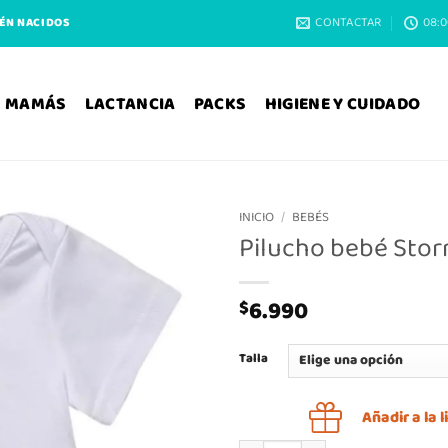
CONTACTAR
08:0
IÉN NACIDOS
MAMÁS
LACTANCIA
PACKS
HIGIENE Y CUIDADO
INICIO
/
BEBÉS
Pilucho bebé Sto
6.990
$
Talla
Añadir a la