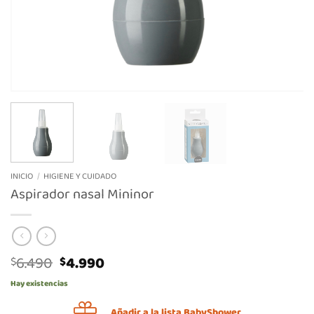
INICIO
/
HIGIENE Y CUIDADO
Aspirador nasal Mininor
El
El
6.490
4.990
$
$
precio
precio
Hay existencias
original
actual
era:
es:
Añadir a la lista BabyShower