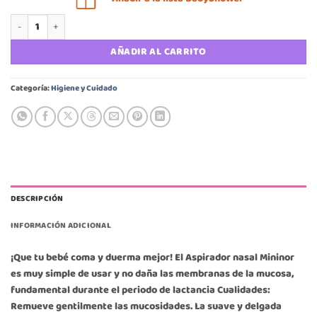
$6.490.
$4.990.
Aspirador nasal Mininor cantidad
AÑADIR AL CARRITO
Categoría:
Higiene y Cuidado
DESCRIPCIÓN
INFORMACIÓN ADICIONAL
¡Que tu bebé coma y duerma mejor! El Aspirador nasal Mininor
es muy simple de usar y no daña las membranas de la mucosa,
fundamental durante el periodo de lactancia Cualidades:
Remueve gentilmente las mucosidades. La suave y delgada