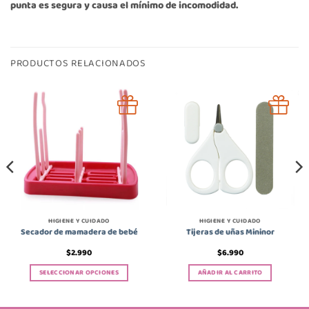
punta es segura y causa el mínimo de incomodidad.
PRODUCTOS RELACIONADOS
HIGIENE Y CUIDADO
HIGIENE Y CUIDADO
Secador de mamadera de bebé
Tijeras de uñas Mininor
$
2.990
$
6.990
SELECCIONAR OPCIONES
AÑADIR AL CARRITO
Este
producto