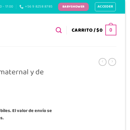
ACCEDER
0 - 17:00
+56 9 8258 8785
BABYSHOWER
CARRITO /
$
0
0
maternal y de
iles. El valor de envío se
s.