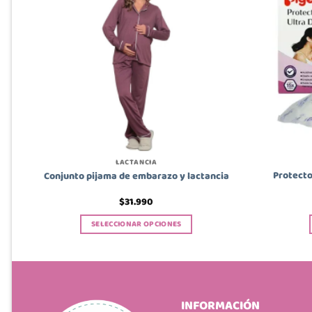
LACTANCIA
a
Protecto
Conjunto pijama de embarazo y lactancia
$
31.990
SELECCIONAR OPCIONES
Este
producto
tiene
múltiples
variantes.
INFORMACIÓN