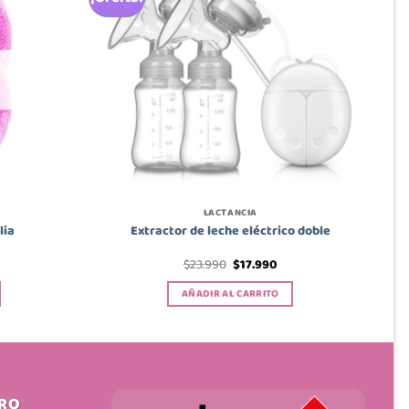
LACTANCIA
lia
Extractor de leche eléctrico doble
El
El
$
23.990
$
17.990
precio
precio
original
actual
AÑADIR AL CARRITO
era:
es:
$23.990.
$17.990.
IRO