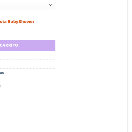
 lista BabyShower
 lactancia Amparo cantidad
 CARRITO
as