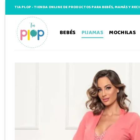
Saltar
TIA PLOP - TIENDA ONLINE DE PRODUCTOS PARA BEBÉS, MAMÁS Y REC
al
contenido
BEBÉS
PIJAMAS
MOCHILAS