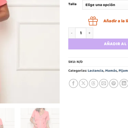
Talla
Añadir a la
Camisa de dormir maternal y de
AÑADIR AL
SKU:
N/D
Categorías:
Lactancia
,
Mamás
,
Pijam