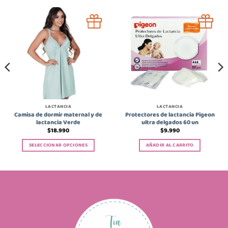
LACTANCIA
LACTANCIA
Camisa de dormir maternal y de
Protectores de lactancia Pigeon
lactancia Verde
ultra delgados 60 un
$
18.990
$
9.990
SELECCIONAR OPCIONES
AÑADIR AL CARRITO
Este
producto
tiene
múltiples
variantes.
Las
opciones
se