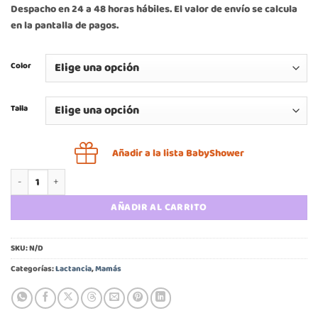
Despacho en 24 a 48 horas hábiles. El valor de envío se calcula
original
actual
en la pantalla de pagos.
era:
es:
$9.990.
$6.990.
Color
Talla
Añadir a la lista BabyShower
Sostén maternal y lactancia cantidad
AÑADIR AL CARRITO
SKU:
N/D
Categorías:
Lactancia
,
Mamás