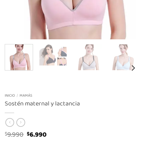
INICIO
/
MAMÁS
Sostén maternal y lactancia
El
El
9.990
6.990
$
$
precio
precio