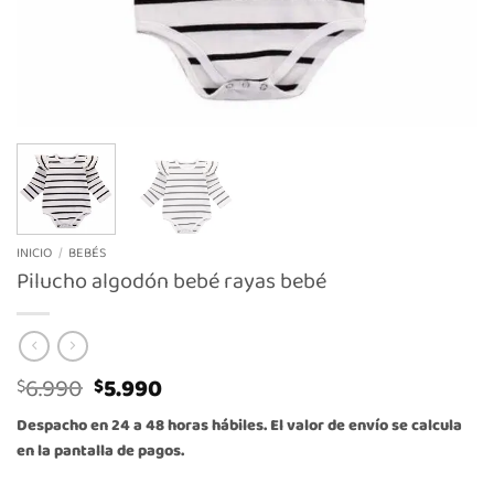
INICIO
/
BEBÉS
Pilucho algodón bebé rayas bebé
El
El
6.990
5.990
$
$
precio
precio
Despacho en 24 a 48 horas hábiles. El valor de envío se calcula
original
actual
en la pantalla de pagos.
era:
es:
$6.990.
$5.990.