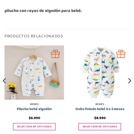
pilucho con rayas de algodón para bebé.
PRODUCTOS RELACIONADOS
BEBÉS
BEBÉS
Pilucho bebé algodón
Osito Peludo bebé 0 a 3 meses
$
6.990
$
8.990
SELECCIONAR OPCIONES
SELECCIONAR OPCIONES
Este
Este