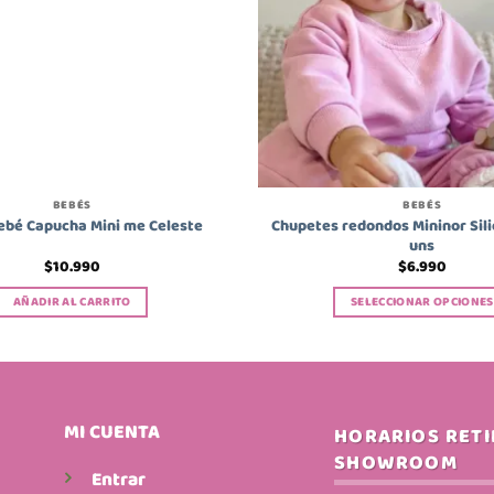
BEBÉS
BEBÉS
Chupetes redondos Mininor Sil
bebé Capucha Mini me Celeste
uns
$
10.990
$
6.990
AÑADIR AL CARRITO
SELECCIONAR OPCIONES
Este
producto
tiene
múltiples
variantes.
MI CUENTA
HORARIOS RET
Las
SHOWROOM
opciones
Entrar