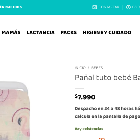
CONTACTAR
08:0
IÉN NACIDOS
MAMÁS
LACTANCIA
PACKS
HIGIENE Y CUIDADO
INICIO
/
BEBÉS
Pañal tuto bebé B
7.990
$
Despacho en 24 a 48 horas háb
calcula en la pantalla de pago
Hay existencias