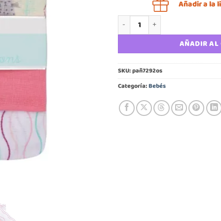
Añadir a la
Pañal tuto bebé Bambino niña c
AÑADIR AL
SKU:
pañ7292os
Categoría:
Bebés