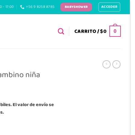
ACCEDER
0 - 17:00
+56 9 8258 8785
BABYSHOWER
CARRITO /
$
0
0
ambino niña
iles. El valor de envío se
s.