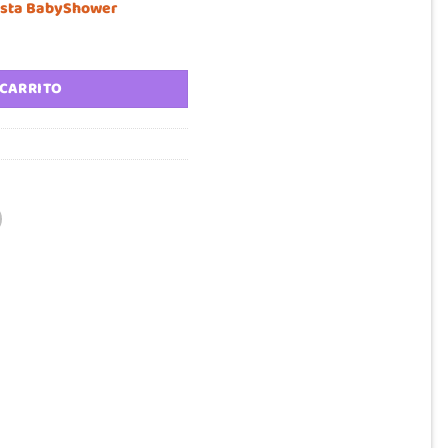
 lista BabyShower
antidad
 CARRITO