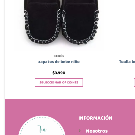
BEBÉS
zapatos de bebe niño
Toalla 
$
3.990
SELECCIONAR OPCIONES
Este
producto
tiene
múltiples
variantes.
INFORMACIÓN
Las
opciones
Nosotros