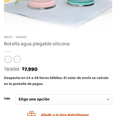
INICIO
/
MAMÁS
Botella agua plegable silicona
El
El
9.990
7.990
$
$
precio
precio
Despacho en 24 a 48 horas hábiles. El valor de envío se calcula
original
actual
en la pantalla de pagos.
era:
es:
$9.990.
$7.990.
Talla
Añadir a la lista BabyShower