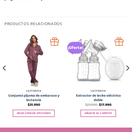
PRODUCTOS RELACIONADOS
¡Oferta!
LACTANCIA
LACTANCIA
Conjunto pijama de embarazo y
Extractor de leche eléctrico
lactancia
doble
El
El
$
31.990
$
23.990
$
17.990
precio
precio
original
actual
SELECCIONAR OPCIONES
AÑADIR AL CARRITO
era:
es:
$23.990.
$17.990.
Este
producto
tiene