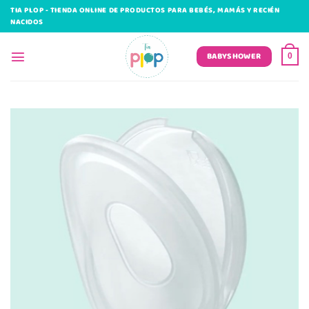
Saltar
TIA PLOP - TIENDA ONLINE DE PRODUCTOS PARA BEBÉS, MAMÁS Y RECIÉN
al
NACIDOS
contenido
BABYSHOWER
0