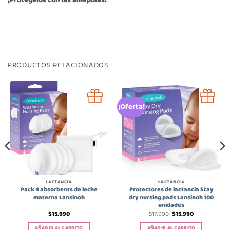
¡Protégelos con las amapolas!
PRODUCTOS RELACIONADOS
¡Oferta!
LACTANCIA
LACTANCIA
Pack 4 absorbents de leche
Protectores de lactancia Stay
materna Lansinoh
dry nursing pads Lansinoh 100
unidades
El
El
$
15.990
$
17.990
$
15.990
precio
precio
original
actual
AÑADIR AL CARRITO
AÑADIR AL CARRITO